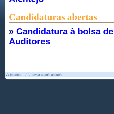
Candidaturas abertas
»
Candidatura à bolsa de
Auditores
Imprimir
enviar a um/a amigo/a