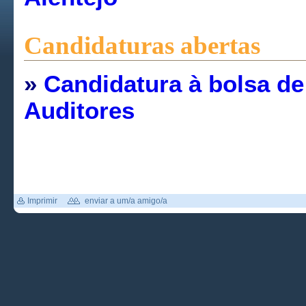
Candidaturas abertas
»
Candidatura à bolsa de
Auditores
Imprimir
enviar a um/a amigo/a