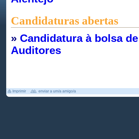
Candidaturas abertas
»
Candidatura à bolsa de
Auditores
Imprimir
enviar a um/a amigo/a