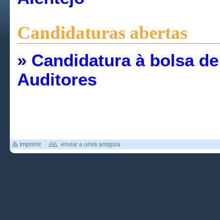
Candidaturas abertas
»
Candidatura à bolsa de
Auditores
Imprimir
enviar a um/a amigo/a