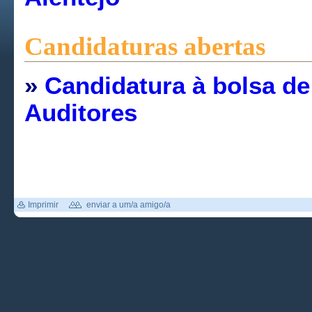
Candidaturas abertas
»
Candidatura à bolsa de
Auditores
Imprimir
enviar a um/a amigo/a