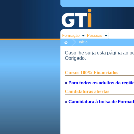
Formação
Pessoas
início
Caso lhe surja esta página ao pe
O
brigado.
Cursos 100% Financiados
»
Para todos os adultos da região
Candidaturas abertas
»
Candidatura à bolsa de Formado