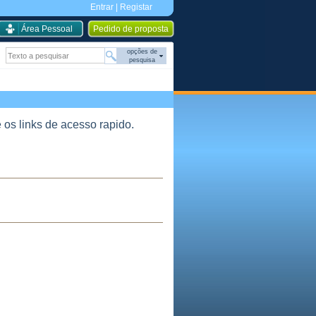
Entrar
|
Registar
Área Pessoal
Pedido de proposta
opções de
pesquisa
 os links de acesso rapido.