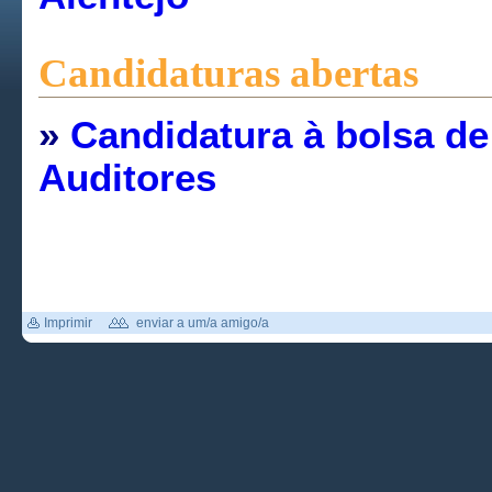
Candidaturas abertas
»
Candidatura à bolsa de
Auditores
Imprimir
enviar a um/a amigo/a