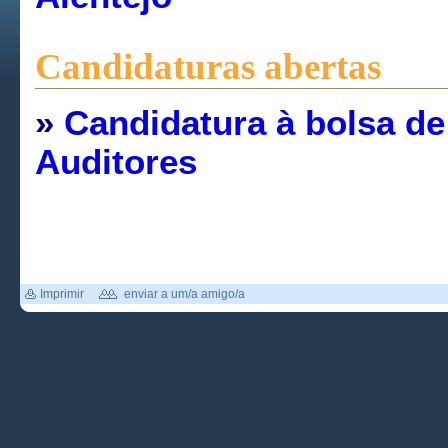
Candidaturas abertas
»
Candidatura à bolsa de
Auditores
Imprimir
enviar a um/a amigo/a